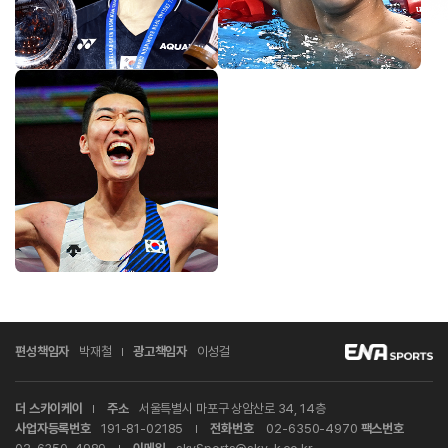
편성책임자
박재철
광고책임자
이성걸
더 스카이케이
주소
서울특별시 마포구 상암산로 34, 14층
사업자등록번호
191-81-02185
전화번호
02-6350-4970
팩스번호