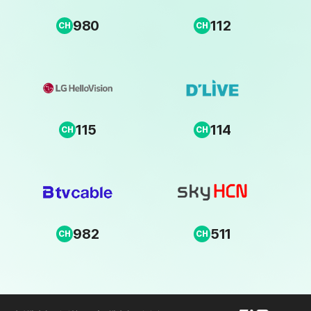
980
112
CH
CH
115
114
CH
CH
982
511
CH
CH